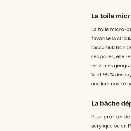
La toile micr
La toile micro-
favorise la circu
l’accumulation de
ses pores, elle r
les zones géogra
% et 95 % des ra
une luminosité na
La bâche dé
Pour profiter de
acrylique ou en 