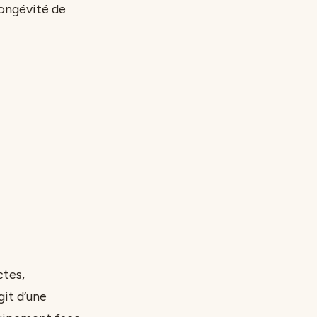
longévité de
ctes,
git d’une