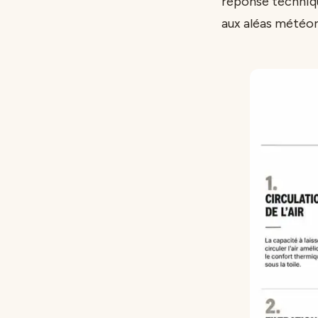
réponse techniqu
aux aléas météor