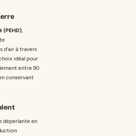
serre
é (PEHD)
,
ite
 d’air à travers
 choix idéal pour
alement entre 90
en conservant
alent
e déperlante en
duction