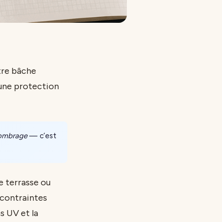
otre bâche
 une protection
d’ombrage
— c’est
e terrasse ou
 contraintes
s UV et la