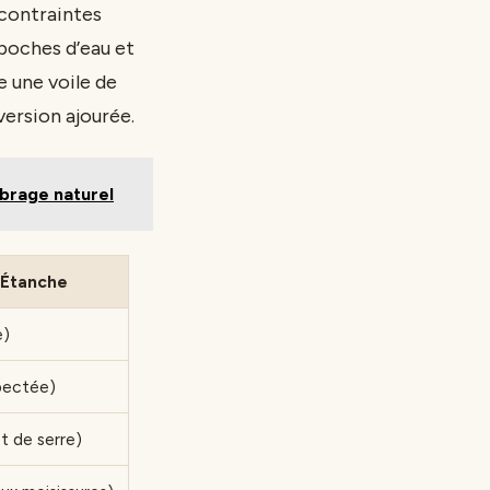
 contraintes
 poches d’eau et
e une voile de
ersion ajourée.
mbrage naturel
 Étanche
e)
spectée)
t de serre)