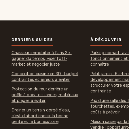
DERNIERS GUIDES
À DÉCOUVRIR
Chasseur immobilier à Paris 2e :
Parking nomad : avis,
gagner du temps, viser l’off-
fonctionnement et a
market et négocier juste
connaître
Conception cuisine en 3D : budget,
Petit jardin : 6 arbre
contraintes et erreurs à éviter
développement maît
structurer votre es
Protection du mur derrière un
contrainte
poêle à bois : distances, matériaux
et pièges à éviter
Prix d’une salle des 
fourchettes, exempl
Drainer un terrain gorgé d’eau,
coûts à prévoir
c’est d’abord choisir la bonne
pente et le bon exutoire
Maison saisie par la
vendre : opportunit