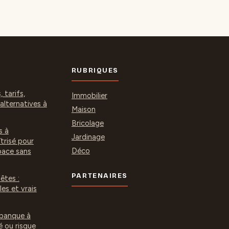
RUBRIQUES
 tarifs,
Immobilier
lternatives à
Maison
Bricolage
s à
Jardinage
risé pour
Déco
pace sans
PARTENAIRES
fêtes :
es et vrais
 banque à
é ou risque