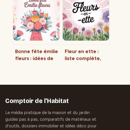
réservations et
olivier dans votre
conseils pour en
jardin ou sur
profiter
votre terrasse
Bonne fête émilie
Fleur en ette :
fleurs : idées de
liste complète,
messages et
idées et astuces
bouquets qui
mémotechniques
touchent
Comptoir de l'Habitat
Le média pratique de la maison et du jardin :
guides pas à pas, comparatifs de matériaux et
d'outils, dossiers immobilier et idées déco pour