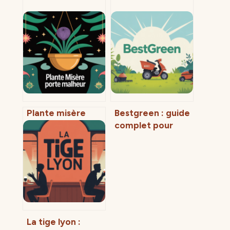
Plante misère
Bestgreen : guide
porte malheur :
complet pour
mythe,
comprendre la
symbolique et
marque et bien la
vrais enjeux chez
choisir
vous
La tige lyon :