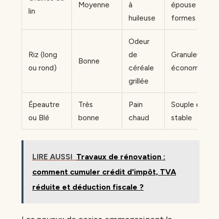
Moyenne
à
épouse les
lin
huileuse
formes
Odeur
Riz (long
de
Granuleuse,
Bonne
ou rond)
céréale
économique
grillée
Épeautre
Très
Pain
Souple et
ou Blé
bonne
chaud
stable
LIRE AUSSI
Travaux de rénovation :
comment cumuler crédit d'impôt, TVA
réduite et déduction fiscale ?