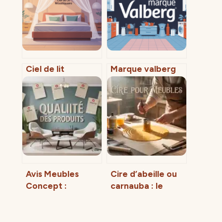
Ciel de lit
Marque valberg
moustiquaire
quelle origine : ce
pour adulte ou
qu’il faut
enfant comment
vraiment savoir
bien choisir
Avis Meubles
Cire d’abeille ou
Concept :
carnauba : le
Qualité, délais et
guide pour
SAV, faut-il
protéger vos
vraiment craquer
meubles sans les