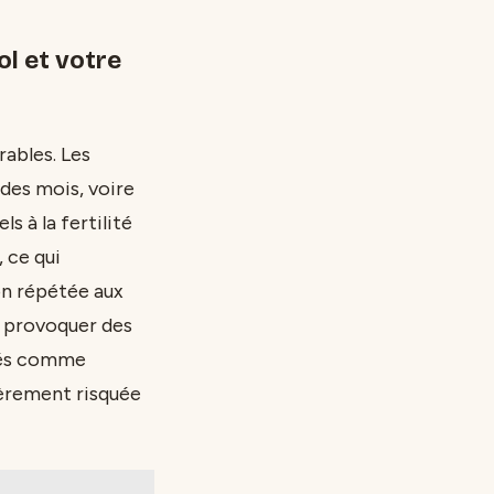
l et votre
rables. Les
des mois, voire
s à la fertilité
 ce qui
ion répétée aux
ut provoquer des
sés comme
ièrement risquée