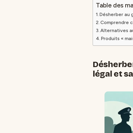
Table des ma
Désherber au ga
Comprendre ce 
Alternatives a
Produits « ma
Désherber 
légal et s