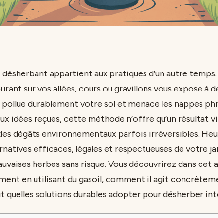
désherbant appartient aux pratiques d’un autre temps. 
urant sur vos allées, cours ou gravillons vous expose à 
, pollue durablement votre sol et menace les nappes phr
x idées reçues, cette méthode n’offre qu’un résultat v
des dégâts environnementaux parfois irréversibles. He
natives efficaces, légales et respectueuses de votre ja
auvaises herbes sans risque. Vous découvrirez dans cet a
iment en utilisant du gasoil, comment il agit concrètem
out quelles solutions durables adopter pour désherber in