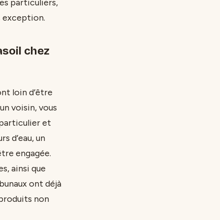
s particuliers,
s exception.
soil chez
nt loin d’être
un voisin, vous
articulier et
rs d’eau, un
être engagée.
s, ainsi que
ibunaux ont déjà
 produits non