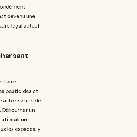
rofondément
est devenu une
dre légal actuel
sherbant
nitaire
es pesticides et
e autorisation de
x. Détourner un
e
utilisation
us les espaces, y