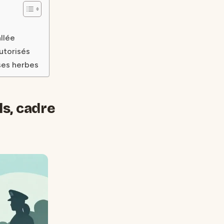
llée
utorisés
ses herbes
ls, cadre