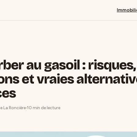
Immobili
ber au gasoil : risques,
ons et vraies alternati
ces
de La Roncière
10 min de lecture
·