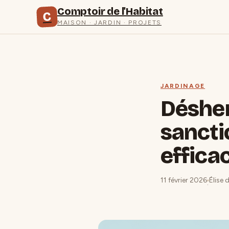
Comptoir de l'Habitat
C
MAISON · JARDIN · PROJETS
JARDINAGE
Désher
sancti
effica
11 février 2026
Élise 
·