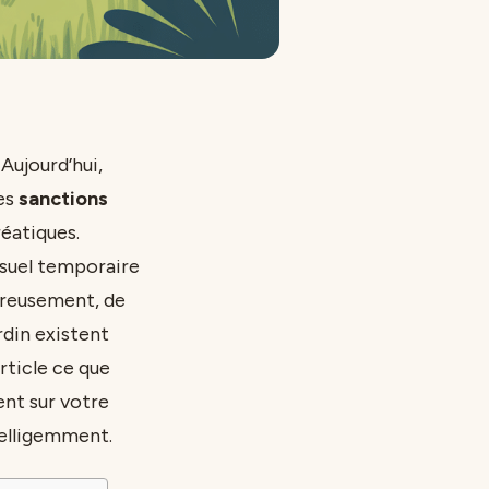
Aujourd’hui,
des
sanctions
éatiques.
isuel temporaire
ureusement, de
rdin existent
rticle ce que
ent sur votre
telligemment.