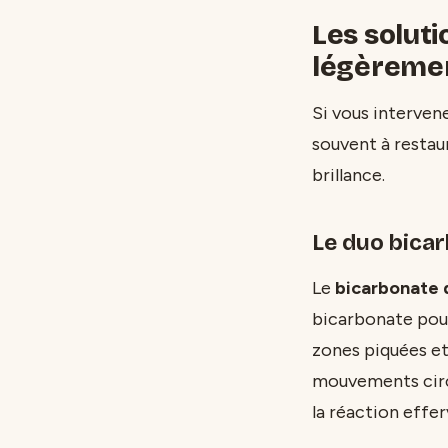
Les solut
légèreme
Si vous interven
souvent à restaur
brillance.
Le duo bicar
Le
bicarbonate 
bicarbonate pour
zones piquées et
mouvements circul
la réaction effer