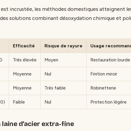
e est incrustée, les méthodes domestiques atteignent leur
 des solutions combinant désoxydation chimique et pol
Efficacité
Risque de rayure
Usage recomman
00
Très élevée
Moyen
Restauration lourde
Moyenne
Nul
Finition miroir
Moyenne
Très faible
Robinetterie
40)
Faible
Nul
Protection légère
 laine d’acier extra-fine