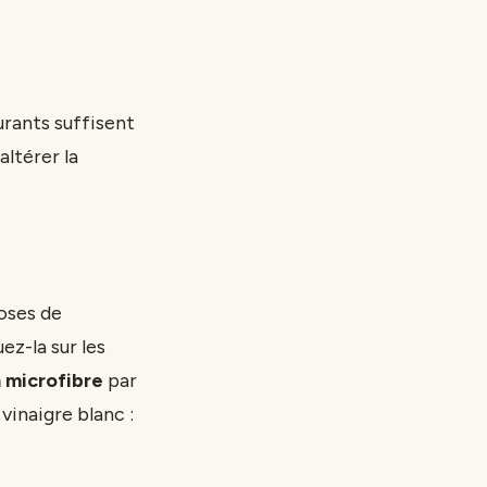
urants suffisent
altérer la
oses de
ez-la sur les
 microfibre
par
vinaigre blanc :