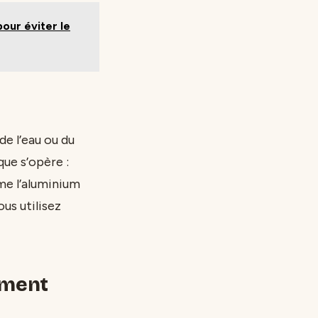
pour éviter le
e l’eau ou du
ue s’opère :
mme l’aluminium
us utilisez
ement