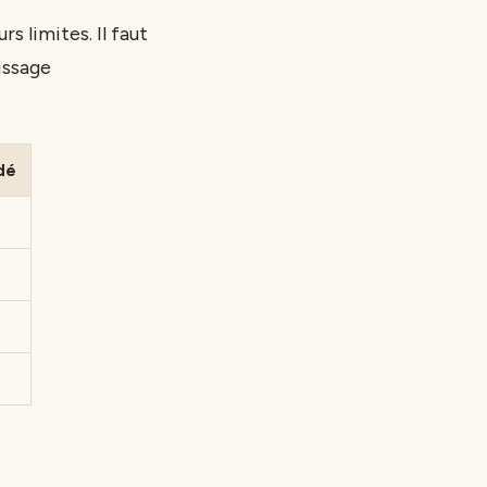
s limites. Il faut
issage
dé