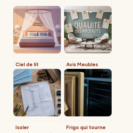
Ciel de lit
Avis Meubles
moustiquaire
Concept :
pour adulte ou
Qualité, délais et
enfant comment
SAV, faut-il
bien choisir
vraiment craquer
pour leurs
meubles design ?
Isoler
Frigo qui tourne