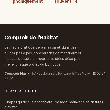
phoniquement
souvent : 4
une pièce : 3
causes
techniques de
techniques et
cloisonnement et
seuils de
les erreurs
normalité
fatales à éviter
Comptoir de l'Habitat
Le média pratique de la maison et du jardin :
guides pas à pas, comparatifs de matériaux et
d'outils, dossiers immobilier et idées déco pour
mener chaque projet du bon côté.
Comptoir Marly
457 Rue de la Belle Fontaine, 57155 Marly
·
☎ 03 54
73 72 50
DERNIERS GUIDES
Chape liquide à la bétonnière : dosage, malaxage et fissures
à éviter