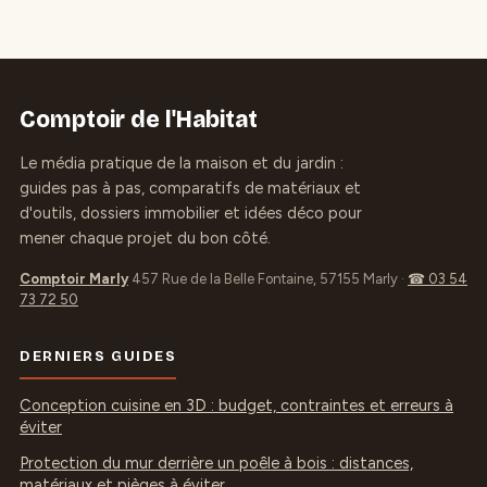
solutions
brancher votre
autonomes et
interrupteur en
réflexes de survie
toute sécurité
thermique
Comptoir de l'Habitat
Le média pratique de la maison et du jardin :
guides pas à pas, comparatifs de matériaux et
d'outils, dossiers immobilier et idées déco pour
mener chaque projet du bon côté.
Comptoir Marly
457 Rue de la Belle Fontaine, 57155 Marly
·
☎ 03 54
73 72 50
DERNIERS GUIDES
Conception cuisine en 3D : budget, contraintes et erreurs à
éviter
Protection du mur derrière un poêle à bois : distances,
matériaux et pièges à éviter