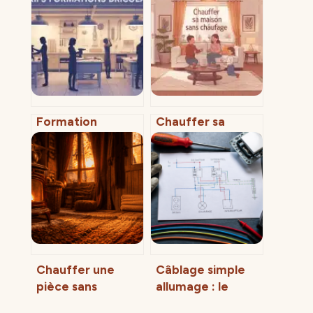
Formation
Chauffer sa
bricolage au Lab
maison sans
du Bricoleur :
chauffage : 5
tarifs, formules
réflexes pour
et rentabilité
isoler vos
fenêtres et
conserver la
chaleur
Chauffer une
Câblage simple
pièce sans
allumage : le
électricité : 5
guide pour