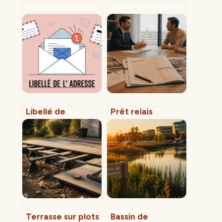
Libellé de
Prêt relais
l’adresse : usages,
immobilier :
normes et
comment choisir
impacts pour vos
la banque qui
démarches
sécurise votre
achat sans brader
votre bien ?
Terrasse sur plots
Bassin de