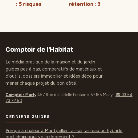
: 5 risques
rétention : 3
majeurs pour la
techniques pour
stabilité et la
protéger votre
durabilité de
terrain des
votre projet
inondations
Comptoir de l'Habitat
Le média pratique de la maison et du jardin :
guides pas à pas, comparatifs de matériaux et
d'outils, dossiers immobilier et idées déco pour
mener chaque projet du bon côté.
Comptoir Marly
457 Rue de la Belle Fontaine, 57155 Marly
·
☎ 03 54
73 72 50
DERNIERS GUIDES
Pompe à chaleur à Montpellier : air-air, air-eau ou hybride,
quel choix pour votre logement ?