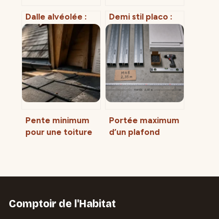
Dalle alvéolée :
Demi stil placo :
usages, pose et
usages,
erreurs à éviter
dimensions et
pour un sol
règles de pose
durable
essentielles
Pente minimum
Portée maximum
pour une toiture
d’un plafond
en ardoise :
autoportant M48
normes DTU et
: 2,35 m et les
risques
erreurs qui le font
d’infiltration
fléchir
Comptoir de l'Habitat