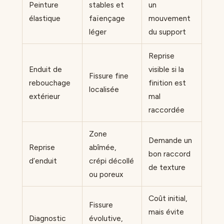
Peinture
stables et
un
élastique
faïençage
mouvement
léger
du support
Reprise
Enduit de
visible si la
Fissure fine
rebouchage
finition est
localisée
extérieur
mal
raccordée
Zone
Demande un
Reprise
abîmée,
bon raccord
d’enduit
crépi décollé
de texture
ou poreux
Coût initial,
Fissure
mais évite
Diagnostic
évolutive,