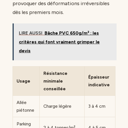
provoquer des déformations irréversibles
dès les premiers mois.
LIRE AUSSI
Bâche PVC 650g/m² : les
critères qui font vraiment grimper le
devis
Résistance
Épaisseur
Usage
minimale
indicative
conseillée
Allée
Charge légère
3 à 4 cm
piétonne
Parking
2 à 4 tonnes/m²
4 à 5 cm