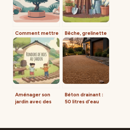
Comment mettre
Bêche, grelinette
en valeur un
ou sécateur : 12
olivier dans votre
outils
jardin ou sur
indispensables
votre terrasse
pour un jardin
productif sans
effort
Aménager son
Béton drainant :
jardin avec des
50 litres d’eau
rondins de bois :
évacués par
techniques de
seconde pour une
pose et secrets
allée sans flaques
de longévité