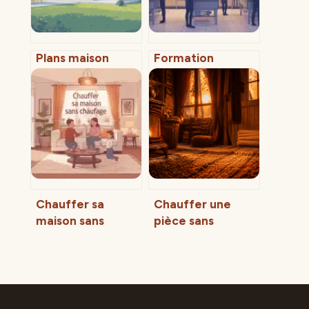
Plans maison
Formation
blanche : idées,
bricolage au Lab
modèles et
du Bricoleur :
conseils pour bien
tarifs, formules
choisir
et rentabilité
Chauffer sa
Chauffer une
maison sans
pièce sans
chauffage : 5
électricité : 5
réflexes pour
solutions
isoler vos
autonomes et
fenêtres et
réflexes de survie
conserver la
thermique