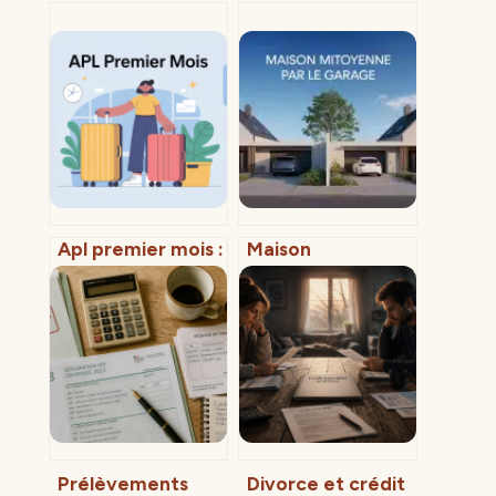
Apl premier mois :
Maison
astuce pour ne
mitoyenne par le
pas perdre vos
garage : atout
droits
acoustique ou
risque structurel
caché ?
Prélèvements
Divorce et crédit