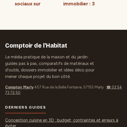
sociaux sur
immobilier : 3
revenus fonciers :
solutions pour
17,2 % de
protéger votre
ponction et 3
patrimoine et
leviers pour
votre capacité
optimiser votre
d’emprunt
fiscalité
Comptoir de l'Habitat
Le média pratique de la maison et du jardin :
guides pas à pas, comparatifs de matériaux et
d'outils, dossiers immobilier et idées déco pour
mener chaque projet du bon côté.
Comptoir Marly
457 Rue de la Belle Fontaine, 57155 Marly
·
☎ 03 54
73 72 50
DERNIERS GUIDES
Conception cuisine en 3D : budget, contraintes et erreurs à
éviter