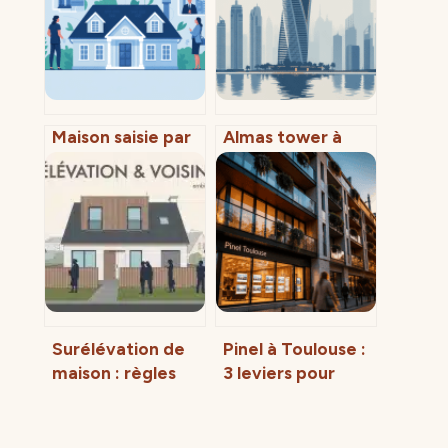
Maison saisie par
Almas tower à
la banque à
dubaï :
vendre :
architecture,
opportunité ou
bureaux, visite et
risque caché ?
investissements
Surélévation de
Pinel à Toulouse :
maison : règles
3 leviers pour
d’urbanisme et
réussir votre
gestion du
investissement
voisinage
immobilier neuf