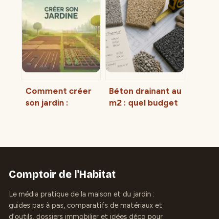
messages et
réussir pas à pas
bouquets qui
cette
touchent
multiplication
Comment créer
Béton drainant au
son jardin :
m2 : quel budget
analyse du sol,
prévoir selon
plan de masse et
l’épaisseur et la
étapes clés pour
pose ?
réussir
Comptoir de l'Habitat
Le média pratique de la maison et du jardin :
guides pas à pas, comparatifs de matériaux et
d'outils, dossiers immobilier et idées déco pour