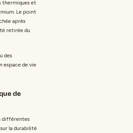
es thermiques et
emium. Le point
achée après
té retirée du
u des
n espace de vie
rque de
s différentes
ur la durabilité