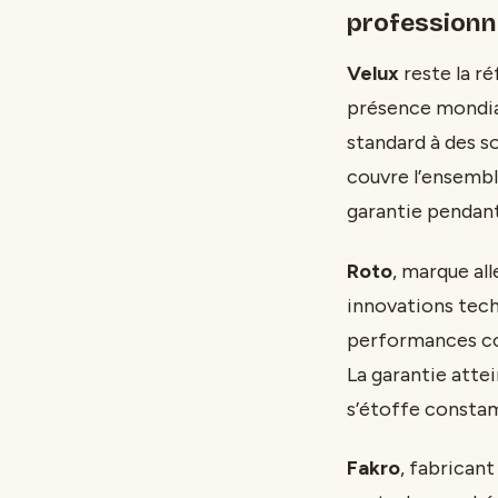
professionn
Velux
reste la r
présence mondia
standard à des s
couvre l’ensemble
garantie pendan
Roto
, marque al
innovations techn
performances co
La garantie attei
s’étoffe consta
Fakro
, fabrican