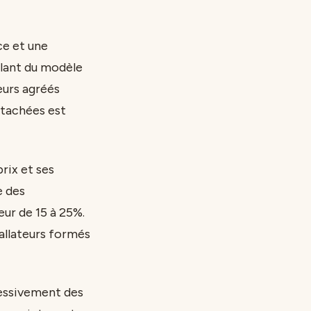
ce et une
lant du modèle
eurs agréés
détachées est
rix et ses
e des
ur de 15 à 25%.
tallateurs formés
ressivement des