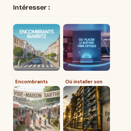
Intéresser :
Encombrants
Où installer son
biarritz : solutions
boîtier fibre
pratiques pour se
optique : critères
débarrasser de
techniques et
vos déchets
astuces pour un
volumineux
débit optimal