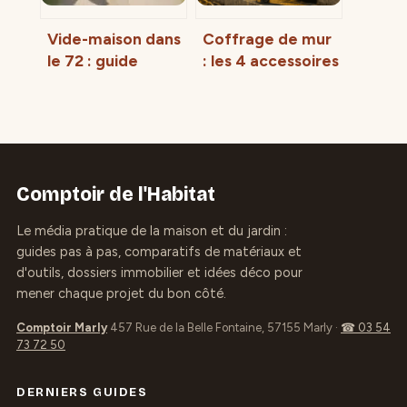
Vide-maison dans
Coffrage de mur
le 72 : guide
: les 4 accessoires
pratique pour
clés pour un
vendre, chiner et
coulage sans
organiser un
déformation
débarras
Comptoir de l'Habitat
Le média pratique de la maison et du jardin :
guides pas à pas, comparatifs de matériaux et
d'outils, dossiers immobilier et idées déco pour
mener chaque projet du bon côté.
Comptoir Marly
457 Rue de la Belle Fontaine, 57155 Marly
·
☎ 03 54
73 72 50
DERNIERS GUIDES