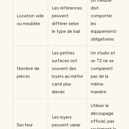
Un meublé
Les références
doit
Location vide
peuvent
comporter
ou meublée
différer selon
les
le type de bail
équipements
obligatoires
Les petites
Un studio et
surfaces ont
un T2 ne se
Nombre de
souvent des
comparent
pièces
loyers au mètre
pas de la
carré plus
même
élevés
manière
Utiliser le
découpage
Les loyers
officiel, pas
Secteur
peuvent varier
seulement le