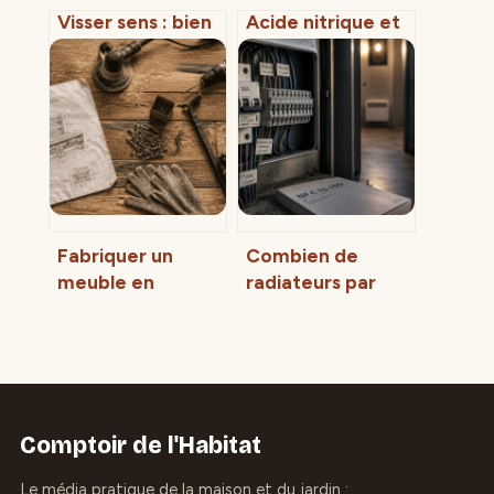
Visser sens : bien
Acide nitrique et
comprendre le
nettoyage
geste, la sécurité
industriel
et l’orientation
sécurisés :
usages, risques et
alternatives
Fabriquer un
Combien de
meuble en
radiateurs par
palette : 30 € de
disjoncteur ? Les
budget pour un
limites de
résultat sain et
puissance pour
durable
une installation
sécurisée
Comptoir de l'Habitat
Le média pratique de la maison et du jardin :