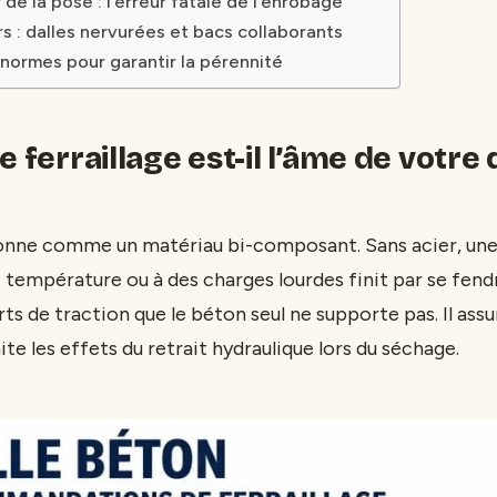
 de la pose : l’erreur fatale de l’enrobage
rs : dalles nervurées et bacs collaborants
normes pour garantir la pérennité
e ferraillage est-il l’âme de votre 
onne comme un matériau bi-composant. Sans acier, une 
 température ou à des charges lourdes finit par se fendr
ts de traction que le béton seul ne supporte pas. Il ass
ite les effets du retrait hydraulique lors du séchage.