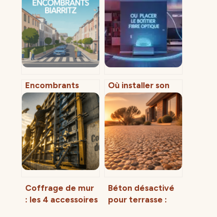
Encombrants
Où installer son
biarritz : solutions
boîtier fibre
pratiques pour se
optique : critères
débarrasser de
techniques et
vos déchets
astuces pour un
volumineux
débit optimal
Coffrage de mur
Béton désactivé
: les 4 accessoires
pour terrasse :
clés pour un
guide complet