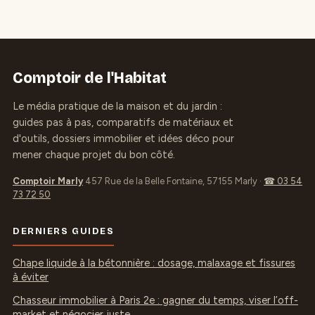
coulage sans
pour un sol
déformation
durable et
antidérapant
Comptoir de l'Habitat
Le média pratique de la maison et du jardin :
guides pas à pas, comparatifs de matériaux et
d'outils, dossiers immobilier et idées déco pour
mener chaque projet du bon côté.
Comptoir Marly
457 Rue de la Belle Fontaine, 57155 Marly
·
☎ 03 54
73 72 50
DERNIERS GUIDES
Chape liquide à la bétonnière : dosage, malaxage et fissures
à éviter
Chasseur immobilier à Paris 2e : gagner du temps, viser l’off-
market et négocier juste