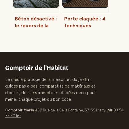
Béton désactivé :
Porte claquée : 4
le revers de la
techniques
médaille entre
d’ouverture
coût élevé et
rapide, risques
risques
matériels et
techniques
budget serrurier
Comptoir de l'Habitat
Le média pratique de la maison et du jardin :
guides pas à pas, comparatifs de matériaux et
d'outils, dossiers immobilier et idées déco pour
mener chaque projet du bon côté.
Comptoir Marly
457 Rue de la Belle Fontaine, 57155 Marly
·
☎ 03 54
73 72 50