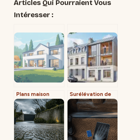
Articles Qui Pourraient Vous
Intéresser :
Plans maison
Surélévation de
blanche : idées,
maison ancienne :
modèles et
4 diagnostics
conseils pour bien
techniques et le
choisir
poids critique
pour réussir votre
projet