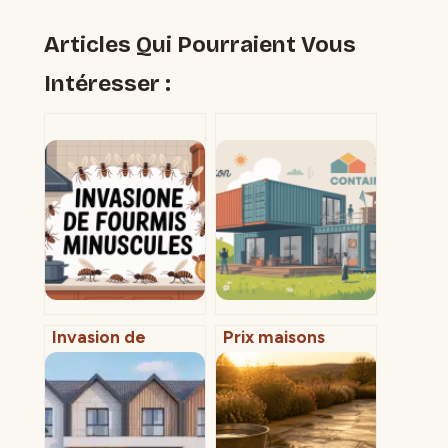
Articles Qui Pourraient Vous
Intéresser :
Invasion de
Prix maisons
fourmis
containers
minuscules chez
comment
vous : causes,
estimer un
solutions et
budget réaliste