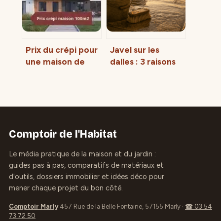
prévention
en 2025
durable
Prix du crépi pour
Javel sur les
une maison de
dalles : 3 raisons
100 m² : de 1 650
d’arrêter ce
€ à 15 400 €
nettoyage
selon la finition
destructeur
Comptoir de l'Habitat
Le média pratique de la maison et du jardin :
guides pas à pas, comparatifs de matériaux et
d'outils, dossiers immobilier et idées déco pour
mener chaque projet du bon côté.
Comptoir Marly
457 Rue de la Belle Fontaine, 57155 Marly
·
☎ 03 54
73 72 50