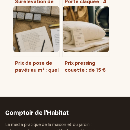
Surélévation de
Porte claquée : 4
maison ancienne :
techniques
4 diagnostics
d’ouverture
techniques et le
rapide, risques
poids critique
matériels et
pour réussir votre
budget serrurier
projet
Prix de pose de
Prix pressing
pavés au m² : quel
couette : de 15 €
budget prévoir
à 45 € selon le
pour la main
garnissage et la
d’œuvre seule ?
taille
Comptoir de l'Habitat
Le média pratique de la maison et du jardin :