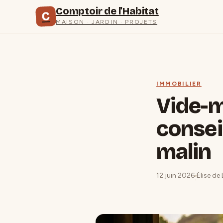
Comptoir de l'Habitat
C
MAISON · JARDIN · PROJETS
IMMOBILIER
Vide-m
consei
malin
12 juin 2026
Élise de
·