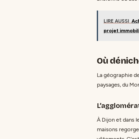
LIRE AUSSI
Ach
projet immobil
Où déniche
La géographie de 
paysages, du Morv
L’agglomérat
À Dijon et dans 
maisons regorge
vêtements. C’est