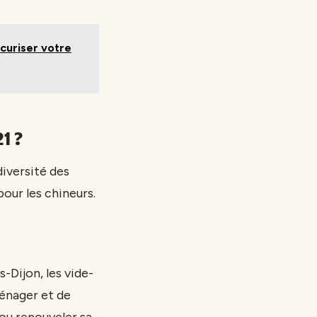
curiser votre
1 ?
diversité des
pour les chineurs.
Dijon, les vide-
énager et de
ou renouveler sa