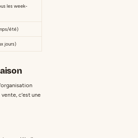
ous les week-
emps/été)
x jours)
maison
’organisation
 vente, c’est une