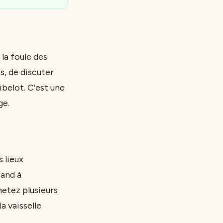
la foule des
s, de discuter
ibelot. C’est une
ge.
 lieux
tand à
hetez plusieurs
 la vaisselle