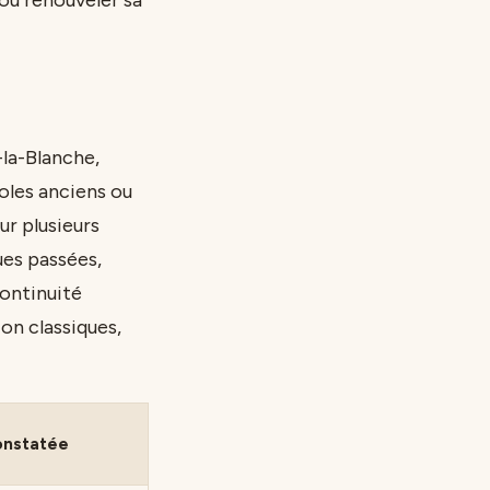
-la-Blanche,
coles anciens ou
ur plusieurs
ues passées,
ontinuité
on classiques,
onstatée