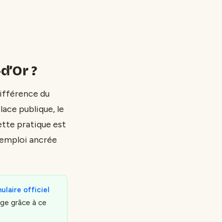
d’Or ?
différence du
lace publique, le
ette pratique est
éemploi ancrée
laire officiel
age grâce à ce