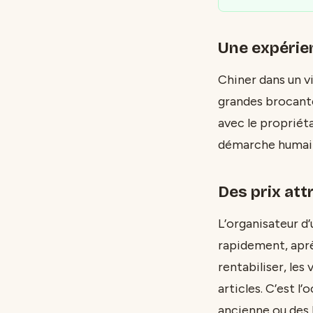
Une expérie
Chiner dans un v
grandes brocante
avec le propriéta
démarche humaine
Des prix att
L’organisateur d
rapidement, aprè
rentabiliser, les
articles. C’est l’
ancienne ou des l