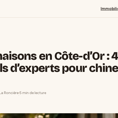
Immobili
aisons en Côte-d’Or : 
ls d’experts pour chine
 La Roncière
5 min de lecture
·