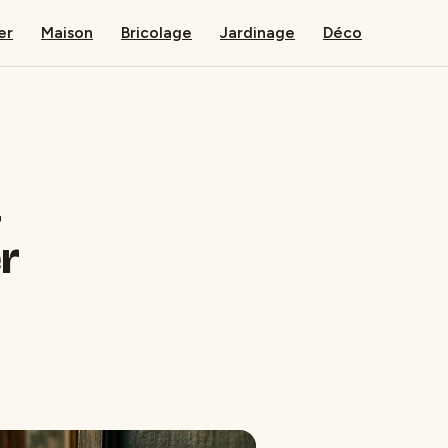
er
Maison
Bricolage
Jardinage
Déco
4
r