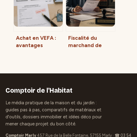
site
risques
Achat en VEFA :
Fiscalité du
avantages
marchand de
fiscaux, garanties
biens : 3 critères
légales et risques
pour éviter la
réels à anticiper
requalification
fiscale
Comptoir de l'Habitat
Le média pratique de la maison et du jardin :
guides pas à pas, comparatifs de matériaux et
d'outils, dossiers immobilier et idées déco pour
mener chaque projet du bon côté.
Comptoir Marly
457 Rue de la Belle Fontaine, 57155 Marly
·
☎ 03 54