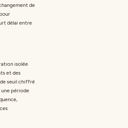
n changement de
 pour
rt délai entre
ration isolée
ts et des
de seuil chiffré
r une période
équence,
 ces