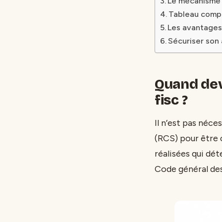
Le mécanisme 
Tableau compa
Les avantages 
Sécuriser son 
Quand dev
fisc ?
Il n’est pas néc
(RCS) pour être 
réalisées qui dét
Code général des