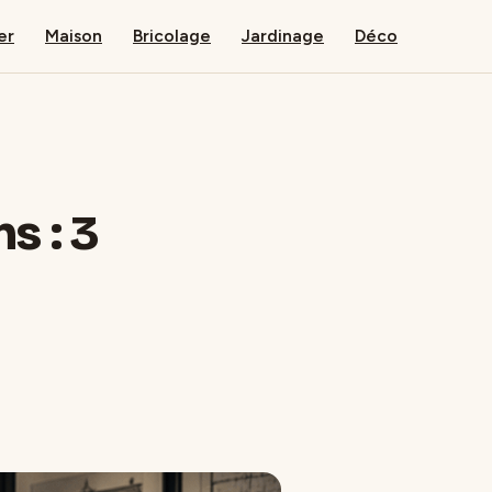
er
Maison
Bricolage
Jardinage
Déco
s : 3