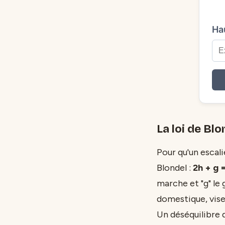
Hau
La loi de Blo
Pour qu'un escali
Blondel :
2h + g 
marche et "g" le
domestique, vise
Un déséquilibre 