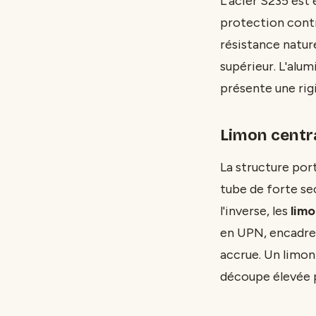
L'acier S235 est 
protection contr
résistance nature
supérieur. L'alu
présente une rig
Limon centra
La structure port
tube de forte s
l'inverse, les
limo
en UPN, encadren
accrue. Un limon
découpe élevée p