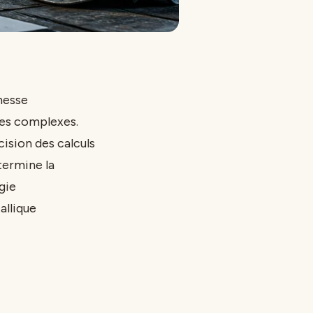
inesse
les complexes.
ision des calculs
termine la
gie
allique