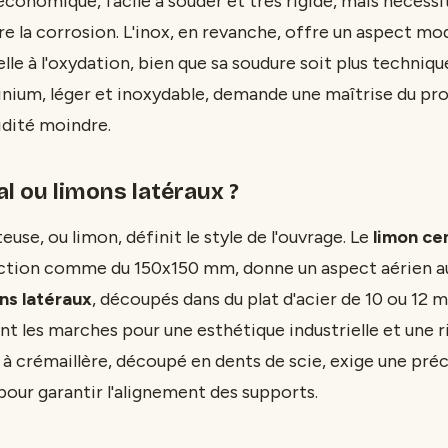
économique, facile à souder et très rigide, mais nécessi
e la corrosion. L'inox, en revanche, offre un aspect mo
lle à l'oxydation, bien que sa soudure soit plus techniq
minium, léger et inoxydable, demande une maîtrise du pr
idité moindre.
l ou limons latéraux ?
euse, ou limon, définit le style de l'ouvrage. Le
limon ce
ection comme du 150x150 mm, donne un aspect aérien a
ns latéraux
, découpés dans du plat d'acier de 10 ou 12 
t les marches pour une esthétique industrielle et une ri
 à crémaillère, découpé en dents de scie, exige une préc
our garantir l'alignement des supports.