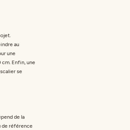
ojet.
eindre au
our une
 cm. Enfin, une
scalier se
épend de la
au de référence