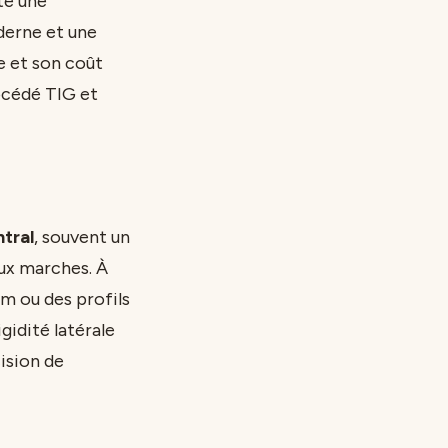
te une
derne et une
ue et son coût
océdé TIG et
ntral
, souvent un
ux marches. À
mm ou des profils
gidité latérale
ision de