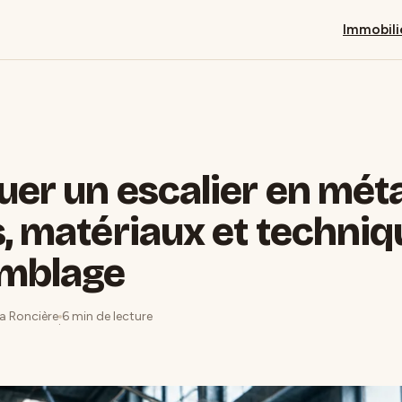
Immobili
uer un escalier en métal
s, matériaux et techni
emblage
La Roncière
6 min de lecture
·