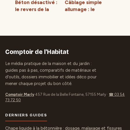
Béton désactivé :
Câblage simple
le revers de la
allumage : le
médaille entre
guide pour
coût élevé et
brancher votre
risques
interrupteur en
techniques
toute sécurité
Comptoir de l'Habitat
Le média pratique de la maison et du jardin :
guides pas à pas, comparatifs de matériaux et
d'outils, dossiers immobilier et idées déco pour
mener chaque projet du bon côté.
Comptoir Marly
457 Rue de la Belle Fontaine, 57155 Marly
·
☎ 03 54
73 72 50
DERNIERS GUIDES
Chape liquide à la bétonnière : dosage, malaxage et fissures