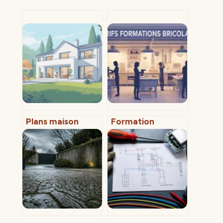
Plans maison
Formation
blanche : idées,
bricolage au Lab
modèles et
du Bricoleur :
conseils pour bien
tarifs, formules
choisir
et rentabilité