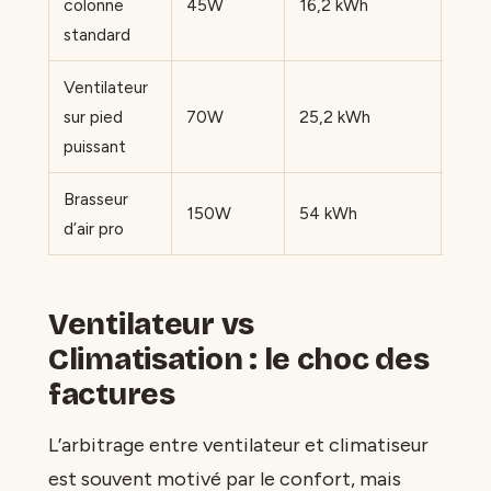
colonne
45W
16,2 kWh
4,05
standard
Ventilateur
sur pied
70W
25,2 kWh
6,30
puissant
Brasseur
150W
54 kWh
13,5
d’air pro
Ventilateur vs
Climatisation : le choc des
factures
L’arbitrage entre ventilateur et climatiseur
est souvent motivé par le confort, mais