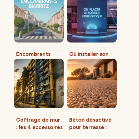
Encombrants
Où installer son
biarritz : solutions
boîtier fibre
pratiques pour se
optique : critères
débarrasser de
techniques et
vos déchets
astuces pour un
volumineux
débit optimal
Coffrage de mur
Béton désactivé
: les 4 accessoires
pour terrasse :
clés pour un
guide complet