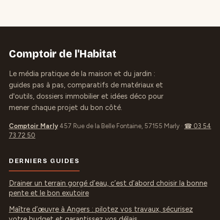
coulage sans
pour un sol
déformation
durable et
antidérapant
Comptoir de l'Habitat
Le média pratique de la maison et du jardin :
guides pas à pas, comparatifs de matériaux et
d'outils, dossiers immobilier et idées déco pour
mener chaque projet du bon côté.
Comptoir Marly
457 Rue de la Belle Fontaine, 57155 Marly
·
☎ 03 54
73 72 50
DERNIERS GUIDES
Drainer un terrain gorgé d’eau, c’est d’abord choisir la bonne
pente et le bon exutoire
Maître d’œuvre à Angers : pilotez vos travaux, sécurisez
votre budget et garantissez vos délais