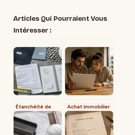
Articles Qui Pourraient Vous
Intéresser :
Étanchéité de
Achat immobilier
toit terrasse : prix
en PACS : 3
au m2, matériaux
régimes pour
et facteurs de
protéger votre