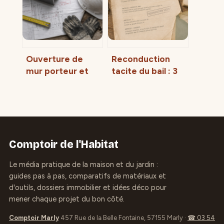
coût
patrimoine et
votre partenaire
Ouverture de
Reconduction
mur porteur et
tacite du bail : 3
pose d’IPN : quel
ans de tranquillité
budget prévoir
ou risque
pour vos travaux
d’immobilisme ?
?
Comptoir de l'Habitat
Le média pratique de la maison et du jardin :
guides pas à pas, comparatifs de matériaux et
d'outils, dossiers immobilier et idées déco pour
mener chaque projet du bon côté.
Comptoir Marly
457 Rue de la Belle Fontaine, 57155 Marly
·
☎ 03 54